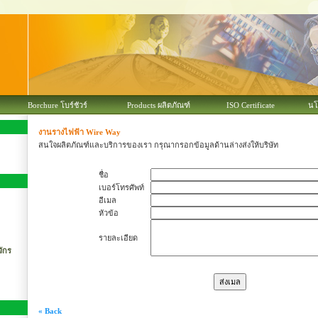
Borchure โบร์ชัวร์
Products ผลิตภัณฑ์
ISO Certificate
นโ
งานรางไฟฟ้า Wire Way
สนใจผลิตภัณฑ์และบริการของเรา กรุณากรอกข้อมูลด้านล่างส่งให้บริษัท
ชื่อ
เบอร์โทรศัพท์
อีเมล
หัวข้อ
รายละเอียด
จักร
« Back