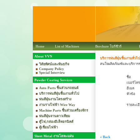
Home
List of Machines
Borchure โบร์ชัวร์
About VVN
บริการพ่นสีฝุ่นชิ้นงานทั่วไป
สนใจผลิตภัณฑ์และบริการขอ
วิสัยทัศน์และพันธกิจ
Company Policy
Special Interview
ชื่อ
Powder Coating Services
เบอร์โทร
Auto Parts ชิ้นส่วนรถยนต์
อีเมล
บริการพ่นสีฝุ่นชิ้นงานทั่วไป
หัวข้อ
พ่นสีฝุ่นงานโครงสร้าง
งานรางไฟฟ้า Wire Way
รายละเอ
Machine Parts ชิ้นส่วนเครื่องจักร
พ่นสีฝุ่นจานดาวเทียม
ตู้ไฟ,กล่องอีเล็ทอรนิคส์
ตู้เชื่อมไฟฟ้า
Sheet Metal งานโลหะแผ่น
« Back